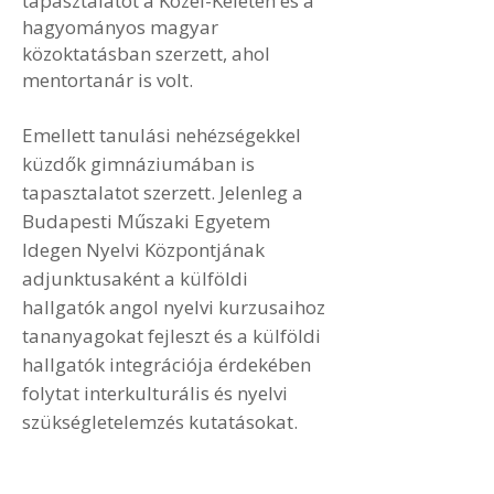
tapasztalatot a Közel-Keleten és a
hagyományos magyar
közoktatásban szerzett, ahol
mentortanár is volt.
Emellett tanulási nehézségekkel
küzdők gimnáziumában is
tapasztalatot szerzett. Jelenleg a
Budapesti Műszaki Egyetem
Idegen Nyelvi Központjának
adjunktusaként a külföldi
hallgatók angol nyelvi kurzusaihoz
tananyagokat fejleszt és a külföldi
hallgatók integrációja érdekében
folytat interkulturális és nyelvi
szükségletelemzés kutatásokat.