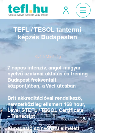
TEFL / TESOL tantermi
képzés Budapesten
Kiváló Minőség
7 napos intenzív, angol-magyar
nyelvű szakmai oktatás és tréning
Budapest frekventált
központjában, a Váci utcában
Brit akkreditációval rendelkező,
nemzetközileg elismert 168 hour,
Level 5 TEFL / TESOL Certificate
+ Transcript
Kimagasló színvonalú elméleti