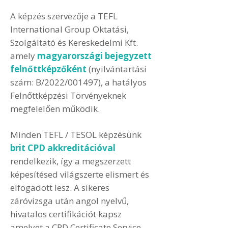
A képzés szervezője a TEFL
International Group Oktatási,
Szolgáltató és Kereskedelmi Kft.
amely
magyarországi bejegyzett
felnőttképzőként
(nyilvántartási
szám: B/2022/001497), a hatályos
Felnőttképzési Törvényeknek
megfelelően működik.
Minden TEFL / TESOL képzésünk
brit CPD akkreditációval
rendelkezik, így a megszerzett
képesítésed világszerte elismert és
elfogadott lesz. A sikeres
záróvizsga után angol nyelvű,
hivatalos certifikációt kapsz
amelyet a CPD Certificate Service