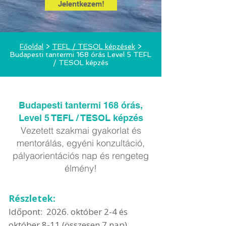
Jelentkezem!
Főoldal
>
TEFL / TESOL képzések
>
Budapesti tantermi 168 órás Level 5 TEFL
/ TESOL képzés
Budapesti tantermi 168 órás,
Level 5 TEFL / TESOL képzés
Vezetett szakmai gyakorlat és
mentorálás, egyéni konzultáció,
pályaorientációs nap és rengeteg
élmény!
Részletek:
Időpont: 2026. október 2-4 és
október 8-11 (összesen 7 nap)