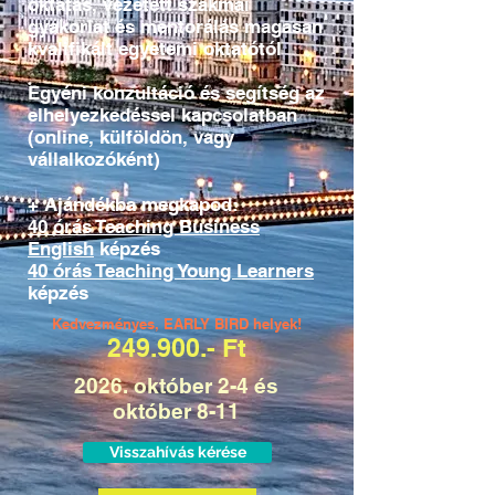
oktatás, vezetett szakmai
gyakorlat és mentorálás magasan
kvalifikált egyetemi oktatótól
Egyéni konzultáció és segítség az
elhelyezkedéssel kapcsolatban
(online, külföldön, vagy
vállalkozóként)
+ Ajándékba megkapod:
40 órás Teaching Business
English
képzés
40 órás Teaching Young Learners
képzés
Kedvezményes, EARLY BIRD helyek!
249.900.- Ft
2026. október 2-4 és
október 8-11
Visszahívás kérése