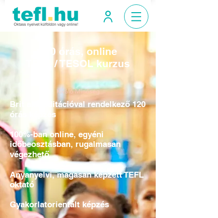
120 órás, online
TEFL / TESOL kurzus
Kiváló Minőség
Brit akkreditációval rendelkező 120
órás képzés
100%-ban online, egyéni
időbeosztásban, rugalmasan
végezhető
Anyanyelvi, magasan képzett TEFL
oktató
Gyakorlatorientált képzés