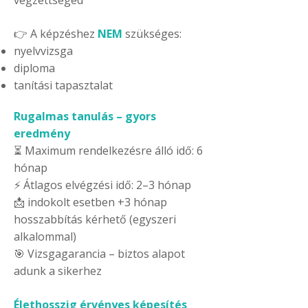
végzettséged
👉 A képzéshez
NEM
szükséges:
nyelvvizsga
diploma
tanítási tapasztalat
Rugalmas tanulás – gyors
eredmény
⏳ Maximum rendelkezésre álló idő: 6
hónap
⚡ Átlagos elvégzési idő: 2–3 hónap
📩 indokolt esetben +3 hónap
hosszabbítás kérhető (egyszeri
alkalommal)
🎯 Vizsgagarancia – biztos alapot
adunk a sikerhez
Élethosszig érvényes képesítés