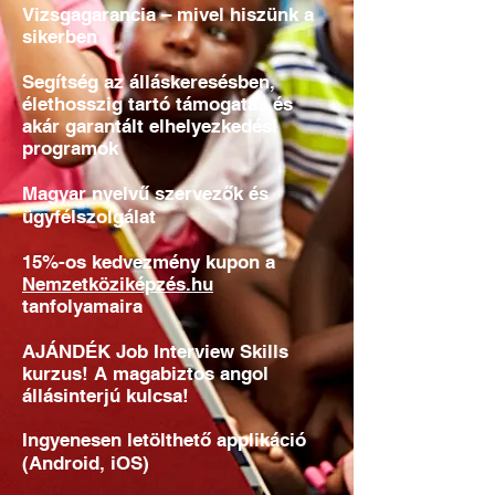
Vizsgagarancia – mivel hiszünk a
sikerben
Segítség az álláskeresésben,
élethosszig tartó támogatás és
akár garantált elhelyezkedési
programok
Magyar nyelvű szervezők és
ügyfélszolgálat
15%-os kedvezmény kupon a
Nemzetköziképzés.hu
tanfolyamaira
AJÁNDÉK Job Interview Skills
kurzus! A magabiztos angol
állásinterjú kulcsa!
Ingyenesen letölthető applikáció
(Android, iOS)