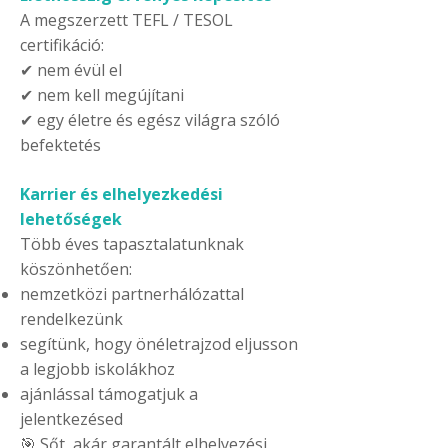
A megszerzett TEFL / TESOL
certifikáció:
✔ nem évül el
✔ nem kell megújítani
✔ egy életre és egész világra szóló
befektetés
Karrier és elhelyezkedési
lehetőségek
Több éves tapasztalatunknak
köszönhetően:
nemzetközi partnerhálózattal
rendelkezünk
segítünk, hogy önéletrajzod eljusson
a legjobb iskolákhoz
ajánlással támogatjuk a
jelentkezésed
🎯 Sőt, akár garantált elhelyezési