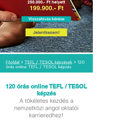
250.000.- Ft helyett
199.900.- Ft
Visszahívás kérése
Jelentkezem!
Főoldal
>
TEFL / TESOL képzések
> 120
órás online TEFL / TESOL képzés
120 órás online TEFL / TESOL
képzés
A tökéletes kezdés a
nemzetközi angol oktatói
karrieredhez!