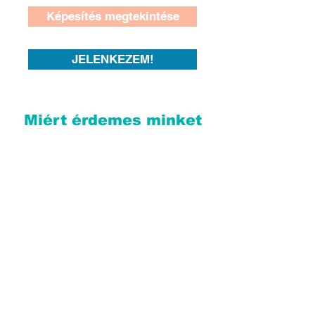
Képesítés megtekintése
JELENKEZEM!
Miért érdemes minket
választani?
Iskolánk az egyetlen, mely
kiemelten a magyarokat támogatja!
Mert
Magyarországon bejegyzett és
(nyilvántartásba vételi
nyilvántartott
szám: B/2022/001497) felnőttképző
vagyunk, a hatályos felnőttképzési
jogszabályoknak megfelelően
dolgozunk.
Mert a TEFL képzésünket a globális
szinten ismert Testület, a
CPD