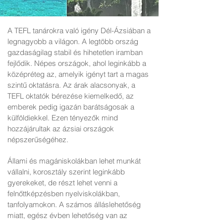
A TEFL tanárokra való igény Dél-Ázsiában a
legnagyobb a világon. A legtöbb ország
gazdaságilag stabil és hihetetlen iramban
fejlődik. Népes országok, ahol leginkább a
középréteg az, amelyik igényt tart a magas
szintű oktatásra. Az árak alacsonyak, a
TEFL oktatók bérezése kiemelkedő, az
emberek pedig igazán barátságosak a
külföldiekkel. Ezen tényezők mind
hozzájárultak az ázsiai országok
népszerűségéhez.
Állami és magániskolákban lehet munkát
vállalni, korosztály szerint leginkább
gyerekeket, de részt lehet venni a
felnőttképzésben nyelviskolákban,
tanfolyamokon. A számos álláslehetőség
miatt, egész évben lehetőség van az