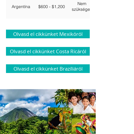
Nem
Argentína
$600 - $1,200
szükséges
Olvasd el cikkünket Mexikóról
Olvasd el cikkünket Costa Ricáról
Olvasd el cikkünket Brazíliáról