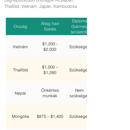
Thaiföld, Vietnám, Japán, Kambodzsa
Diploma
Átlag havi
Ország
(bármely
fizetés
területről)
$1,200 -
Vietnám
Szükséges
$2,000
$1,000 –
Thaiföld
Szükséges
$1,280
Önkéntes
Nem
Nepál
munkák
szükséges
Mongólia
$875 – $1,400
Szükséges