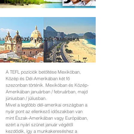
KÖZÉP -ÉS DÉL-AMERIKA
A TEFL pozíciók betöltése Mexikóban,
Közép és Dél-Amerikában két fő
szezonban történik. Mexikóban és Közép-
Amerikában januárban / februárban, majd
júniusban / júliusban.
Mivel a legtöbb dél-amerikai országban a
nyár pont az ellenkező időszakban van
mint Észak-Amerikában vagy Európában,
ezért a nyári szünet január végétől
kezdődik, így a munkakereséshez a