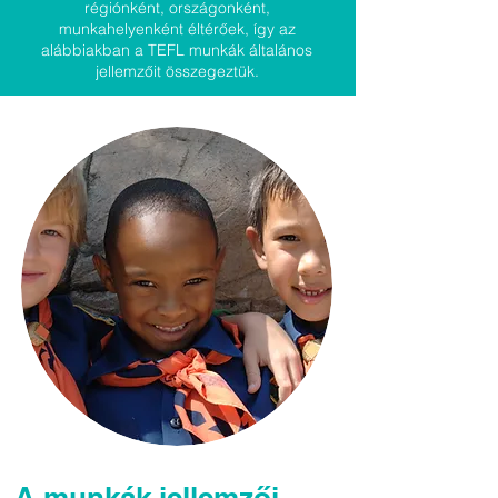
régiónként, országonként,
munkahelyenként éltérőek, így az
alábbiakban a TEFL munkák általános
jellemzőit összegeztük.
A munkák jellemzői