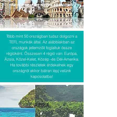
Az egész világ nyitva áll előtted
Több mint 50 országban tudsz dolgozni a
TEFL munkák által. Az alábbiakban az
országok jellemzőit foglaltuk össze
régióként. Összesen 4 régió van: Európa,
Ázsia, Közel-Kelet, Közép -és Dél-Amerika.
Ha további részletek érdekelnek egy
országról akkor bátran lépj velünk
kapcsolatba!
ÁZSIA