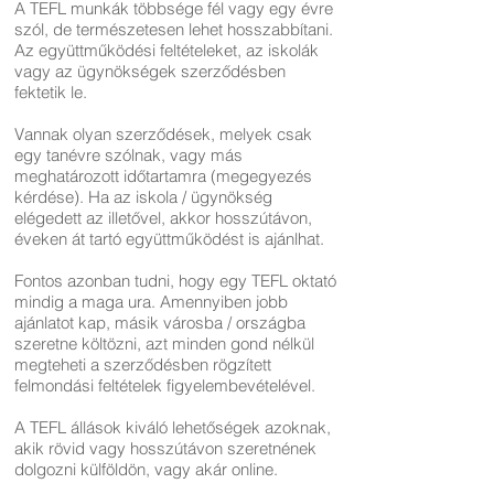
A TEFL munkák többsége fél vagy egy évre
szól, de természetesen lehet hosszabbítani.
Az együttműködési feltételeket, az iskolák
vagy az ügynökségek szerződésben
fektetik le.
Vannak olyan szerződések, melyek csak
egy tanévre szólnak, vagy más
meghatározott időtartamra (megegyezés
kérdése). Ha az iskola / ügynökség
elégedett az illetővel, akkor hosszútávon,
éveken át tartó együttműködést is ajánlhat.
Fontos azonban tudni, hogy egy TEFL oktató
mindig a maga ura. Amennyiben jobb
ajánlatot kap, másik városba / országba
szeretne költözni, azt minden gond nélkül
megteheti a szerződésben rögzített
felmondási feltételek figyelembevételével.
A TEFL állások kiváló lehetőségek azoknak,
akik rövid vagy hosszútávon szeretnének
dolgozni külföldön, vagy akár online.