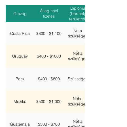
Diploma
Átlag havi
Ország
(bármely
fizetés
területről)
Nem
Costa Rica
$800 - $1,100
szükséges
Néha
Uruguay
$400 - $1000
szükséges
Peru
$400 - $800
Szükséges
Néha
Mexikó
$500 - $1,000
szükséges
Néha
Guatemala
$500 - $700
szükséges