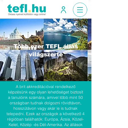
Több ezer TEFL állás
világszerte
A brit akkreditációval rendelkező
képzésünk egy olyan lehetőséget biztosít
a tanulóink számára, amivel több mint 50
országban tudnak dolgozni rövidtávon,
hosszútávon vagy akár le is tudnak
telepedni. Ezek az országok a következő 4
régióban találhatók: Európa, Ázsia, Közel-
Kelet, Közép -és Dél-Amerika. Az állások