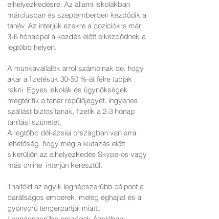
elhelyezkedésre. Az állami iskolákban
márciusban és szeptemberben kezdődik a
tanév. Az interjúk ezekre a pozíciókra már
3-6 hónappal a kezdés előtt elkezdődnek a
legtöbb helyen.
A munkavállalók arról számolnak be, hogy
akár a fizetésük 30-50 %-át félre tudják
rakni. Egyes iskolák és ügynökségek
megtérítik a tanár repülőjegyét, ingyenes
szállást biztosítanak, fizetik a 2-3 hónap
tanítási szünetet.
A legtöbb dél-ázsiai országban van arra
lehetőség, hogy még a kiutazás előtt
sikerüljön az elhelyezkedés Skype-os vagy
más online interjún keresztül.
Thaiföld az egyik legnépszerűbb célpont a
barátságos emberek, meleg éghajlat és a
gyönyörű tengerpartjai miatt.
Legnépszerűbb országok Ázsiában: