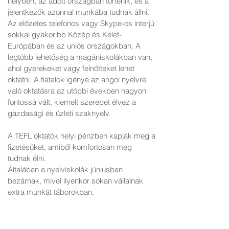
helyben, az adott országban történik, és a
jelentkezők azonnal munkába tudnak állni.
Az előzetes telefonos vagy Skype-os interjú
sokkal gyakoribb Közép és Kelet-
Európában és az uniós országokban. A
legtöbb lehetőség a magániskolákban van,
ahol gyerekeket vagy felnőtteket lehet
oktatni. A fiatalok igénye az angol nyelvre
való oktatásra az utóbbi években nagyon
fontossá vált, kiemelt szerepet élvez a
gazdasági és üzleti szaknyelv.
A TEFL oktatók helyi pénzben kapják meg a
fizetésüket, amiből komfortosan meg
tudnak élni.
Általában a nyelviskolák júniusban
bezárnak, mivel ilyenkor sokan vállalnak
extra munkát táborokban.
Népszerűbb országok Európában:
Spanyolország, Portugália, Lengyelország,