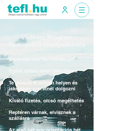
Vietnám Program
Támogatott elhelyezkedés
Garantált munka Vietnámban
Egész évben lehet jelentkezni
Te döntöd el milyen helyen és
iskolában szeretnél dolgozni
Kiváló fizetés, olcsó megélhetés
Reptéren várnak, elvisznek a
szállásra
Az első hét egy orientációs hét,