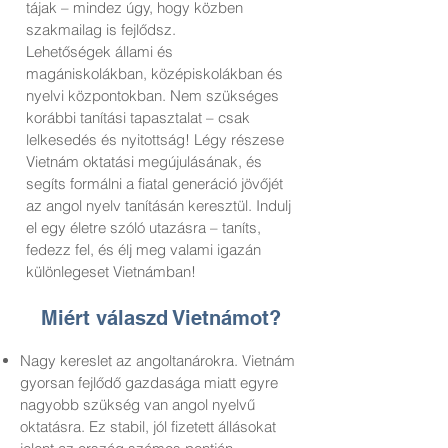
tájak – mindez úgy, hogy közben
szakmailag is fejlődsz.
Lehetőségek állami és
magániskolákban, középiskolákban és
nyelvi központokban. Nem szükséges
korábbi tanítási tapasztalat – csak
lelkesedés és nyitottság!
Légy részese
Vietnám oktatási megújulásának, és
segíts formálni a fiatal generáció jövőjét
az angol nyelv tanításán keresztül.
Indulj
el egy életre szóló utazásra – taníts,
fedezz fel, és élj meg valami igazán
különlegeset Vietnámban!
Miért válaszd Vietnámot?
Nagy kereslet az angoltanárokra. Vietnám
gyorsan fejlődő gazdasága miatt egyre
nagyobb szükség van angol nyelvű
oktatásra. Ez stabil, jól fizetett állásokat