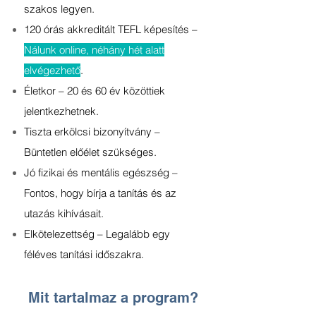
szakos legyen.
120 órás akkreditált TEFL képesítés –
Nálunk online, néhány hét alatt
elvégezhető
.
Életkor – 20 és 60 év közöttiek
jelentkezhetnek.
Tiszta erkölcsi bizonyítvány –
Büntetlen előélet szükséges.
Jó fizikai és mentális egészség –
Fontos, hogy bírja a tanítás és az
utazás kihívásait.
Elkötelezettség – Legalább egy
féléves tanítási időszakra.
Mit tartalmaz a program?