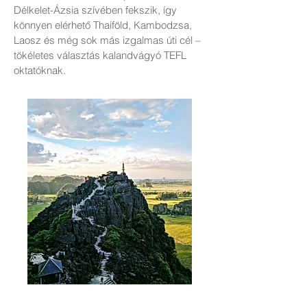
Délkelet-Ázsia szívében fekszik, így
könnyen elérhető Thaiföld, Kambodzsa,
Laosz és még sok más izgalmas úti cél –
tökéletes választás kalandvágyó TEFL
oktatóknak.