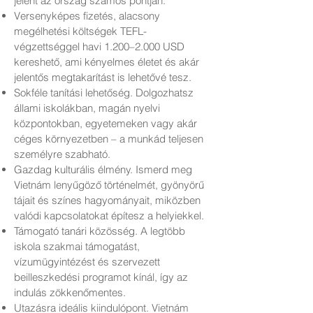
jelent az ország számos pontján.
Versenyképes fizetés, alacsony
megélhetési költségek TEFL-
végzettséggel havi 1.200–2.000 USD
kereshető, ami kényelmes életet és akár
jelentős megtakarítást is lehetővé tesz.
Sokféle tanítási lehetőség. Dolgozhatsz
állami iskolákban, magán nyelvi
központokban, egyetemeken vagy akár
céges környezetben – a munkád teljesen
személyre szabható.
Gazdag kulturális élmény. Ismerd meg
Vietnám lenyűgöző történelmét, gyönyörű
tájait és színes hagyományait, miközben
valódi kapcsolatokat építesz a helyiekkel.
Támogató tanári közösség. A legtöbb
iskola szakmai támogatást,
vízumügyintézést és szervezett
beilleszkedési programot kínál, így az
indulás zökkenőmentes.
Utazásra ideális kiindulópont. Vietnám