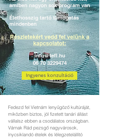
amiben nagyon sok program van
Élethosszig tartó támogatás
mindenben
Részletekért vedd fel velünk a
kapcsolatot:
info@tefl.hu
06 70 3229474
Ingyenes konzultáció
Fedezd fel Vietnám lenyűgöző kultúráját,
miközben biztos, jól fizetett tanári állást
vállalsz ebben a csodálatos országban.
Várnak Rád pezsgő nagyvárosok,
ínycsiklandó ételek és lélegzetelállító