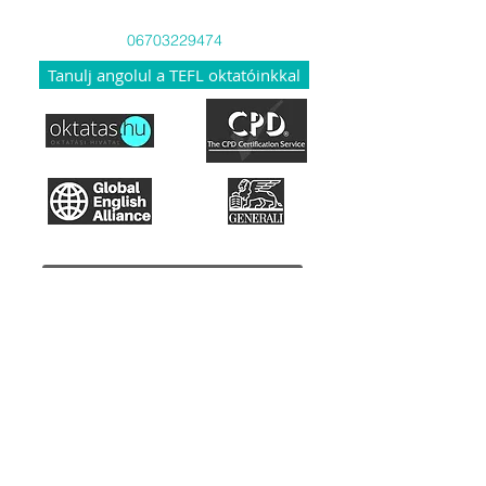
Viber-en és WhatsApp-on is
06703229474
Tanulj angolul a TEFL oktatóinkkal
Hozzáférés a tananyaghoz
Hogyan működik a TEFL?
Akkreditáció
Misszió