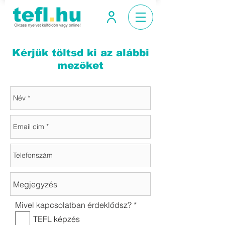
Kérjük töltsd ki az alábbi
mezőket
K
Mivel kapcsolatban érdeklődsz?
*
ö
TEFL képzés
t