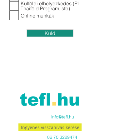
e
Külföldi elhelyezkedés (Pl.
l
Thaiföld Program, stb)
e
Online munkák
z
ő
Küld
Küldj emailt:
info@tefl.hu
Ingyenes visszahívás kérése
Hívj minket:
06 70 3229474