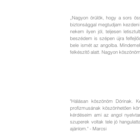
„Nagyon örülök, hogy a sors öss
biztonsággal megtudjam kezdeni 
nekem ilyen jól, teljesen letiszt
beszédem is szépen újra felfejlő
bele ismét az angolba. Mindemelle
felkészítő alatt. Nagyon köszönöm
"Hálásan köszönöm Dórinak. Ke
profizmusának köszönhetően könn
kérdéseim ami az angol nyelvtant 
szuperek voltak tele jó hangulat
ajánlom." - Marcsi