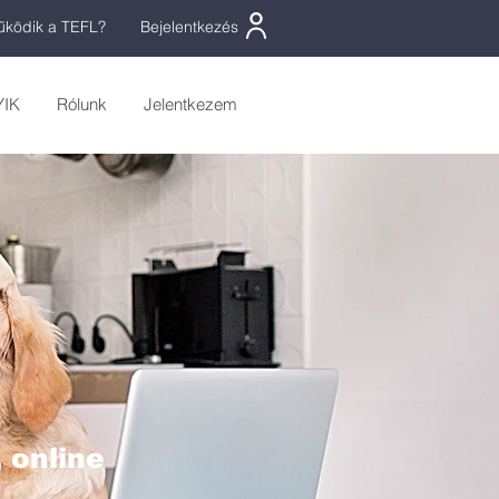
ködik a TEFL?
Bejelentkezés
YIK
Rólunk
Jelentkezem
 online