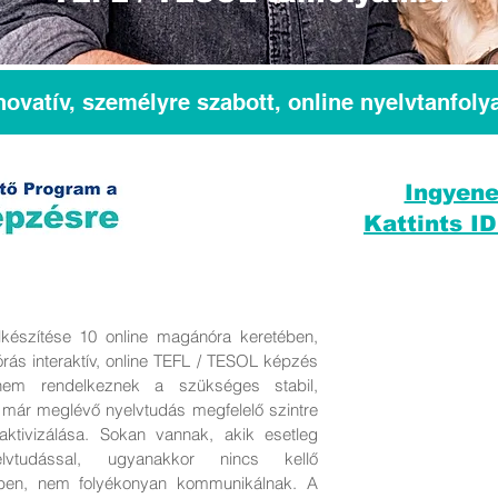
novatív, személyre szabott, online nyelvtanfol
Ingyene
Kattints ID
készítése 10 online magánóra keretében,
rás interaktív, online TEFL / TESOL képzés
em rendelkeznek a szükséges stabil,
 már meglévő nyelvtudás megfelelő szintre
e, aktivizálása. Sokan vannak, akik esetleg
lvtudással, ugyanakkor nincs kellő
ben, nem folyékonyan kommunikálnak. A