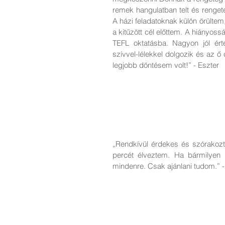
remek hangulatban telt és renget
A házi feladatoknak külön örülte
a kitűzött cél előttem. A hiányos
TEFL oktatásba. Nagyon jól ért
szívvel-lélekkel dolgozik és az ő 
legjobb döntésem volt!” - Eszter
„Rendkívül érdekes és szórakozta
percét élveztem. Ha bármilyen 
mindenre. Csak ajánlani tudom.” 