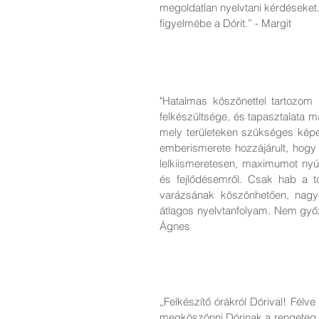
megoldatlan nyelvtani kérdéseket
figyelmébe a Dórit.” - Margit
"Hatalmas köszönettel tartozom 
felkészültsége, és tapasztalata 
mely területeken szükséges képe
emberismerete hozzájárult, hogy 
lelkiismeretesen, maximumot nyúj
és fejlődésemről. Csak hab a to
varázsának köszönhetően, nagyo
átlagos nyelvtanfolyam. Nem győz
Ágnes
„Felkészítő órákról Dórival! Félv
megköszönni Dórinak a rengeteg bá