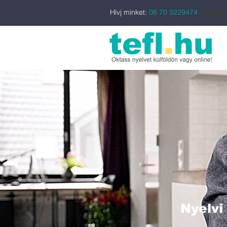
Hívj minket:
06 70 3229474
Ingyen
Nyelvi