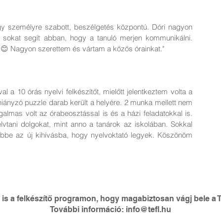
ogy személyre szabott, beszélgetés központú. Dóri nagyon
n sokat segít abban, hogy a tanuló merjen kommunikálni.
😊 Nagyon szerettem és vártam a közös órainkat."
l a 10 órás nyelvi felkészítőt, mielőtt jelentkeztem volta a
iányzó puzzle darab került a helyére. 2 munka mellett nem
almas volt az órabeosztással is és a házi feladatokkal is.
vtani dolgokat, mint anno a tanárok az iskolában. Sokkal
be az új kihívásba, hogy nyelvoktató legyek. Köszönöm
e is a felkészítő programon, hogy magabiztosan vágj bele a
További információ: info@tefl.hu