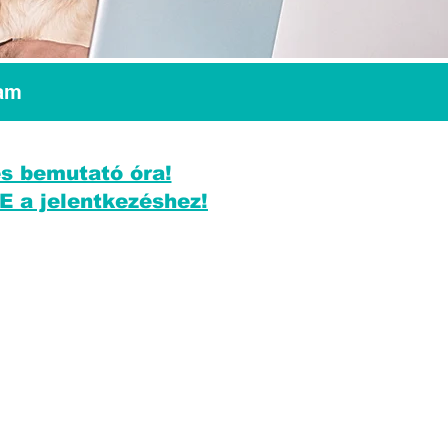
yam
s bemutató óra!
E a jelentkezéshez!