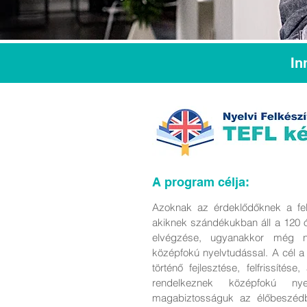
In
A program célja:
Azoknak az érdeklődőknek a fel
akiknek szándékukban áll a 120 ó
elvégzése, ugyanakkor még n
középfokú nyelvtudással. A cél a
történő fejlesztése, felfrissítés
rendelkeznek középfokú nye
magabiztosságuk az élőbeszéd