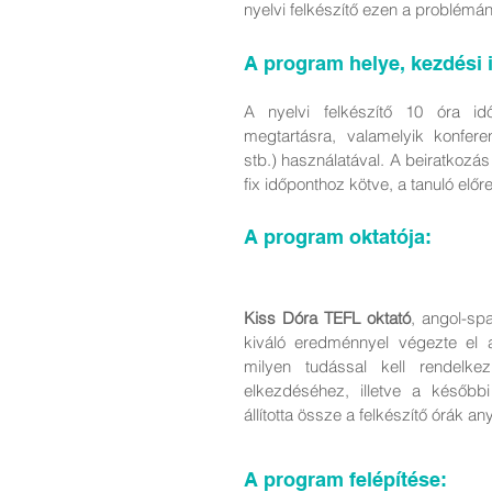
nyelvi felkészítő ezen a problémán
A program helye, kezdési 
A nyelvi felkészítő 10 óra id
megtartásra, valamelyik konfe
stb.) használatával. A beiratkozá
fix időponthoz kötve, a tanuló előr
A program oktatója:
Kiss Dóra TEFL oktató
, angol-sp
kiváló eredménnyel végezte el 
milyen tudással kell rendelk
elkezdéséhez, illetve a később
állította össze a felkészítő órák an
A program felépítése: