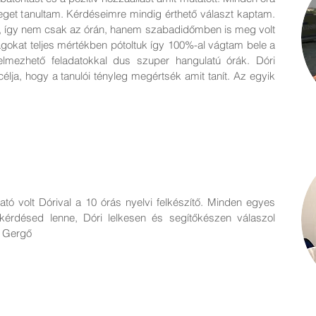
eget tanultam. Kérdéseimre mindig érthető választ kaptam.
m, így nem csak az órán, hanem szabadidőmben is meg volt
ságokat teljes mértékben pótoltuk így 100%-al vágtam bele a
elmezhető feladatokkal dus szuper hangulatú órák. Dóri
célja, hogy a tanulói tényleg megértsék amit tanít. Az egyik
tó volt Dórival a 10 órás nyelvi felkészítő. Minden egyes
kérdésed lenne, Dóri lelkesen és segítőkészen válaszol
- Gergő