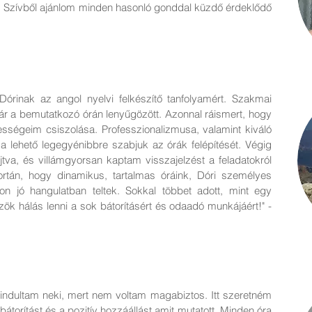
. Szívből ajánlom minden hasonló gonddal küzdő érdeklődő
Dórinak az angol nyelvi felkészítő tanfolyamért. Szakmai
már a bemutatkozó órán lenyűgözött. Azonnal ráismert, hogy
sségeim csiszolása. Professzionalizmusa, valamint kiváló
a lehető legegyénibbre szabjuk az órák felépítését. Végig
tva, és villámgyorsan kaptam visszajelzést a feladatokról
rtán, hogy dinamikus, tartalmas óráink, Dóri személyes
n jó hangulatban teltek. Sokkal többet adott, mint egy
ök hálás lenni a sok bátorításért és odaadó munkájáért!" -
e indultam neki, mert nem voltam magabiztos. Itt szeretném
torítást és a pozitív hozzáállást amit mutatott. Minden óra