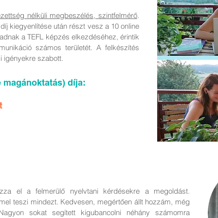
ezettség nélküli megbeszélés, szintfelmérő
.
díj kiegyenlítése után részt vesz a 10 online
 adnak a TEFL képzés elkezdéséhez, érintik
munikáció számos területét. A felkészítés
i igényekre szabott.
e magánoktatás) díja:
t
ázza el a felmerülő nyelvtani kérdésekre a megoldást.
mel teszi mindezt. Kedvesen, megértően állt hozzám, még
). Nagyon sokat segített kigubancolni néhány számomra