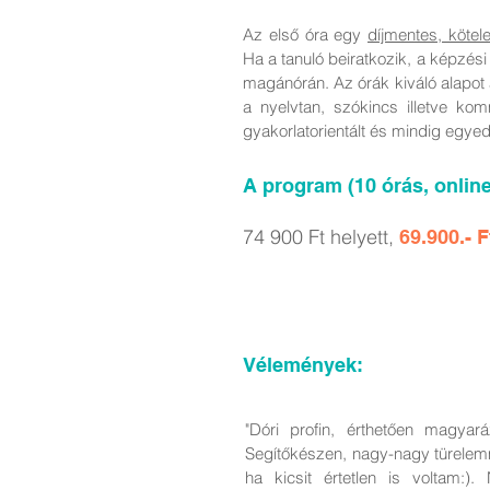
Az első óra egy
díjmentes, kötel
Ha a tanuló beiratkozik, a képzési 
magánórán. Az órák kiváló alapot
a nyelvtan, szókincs illetve kom
gyakorlatorientált és mindig egyed
A program (10 órás, onlin
74 900 Ft helyett,
69.900.- F
Vélemények:
"Dóri profin, érthetően magyar
Segítőkészen, nagy-nagy türelem
ha kicsit értetlen is voltam: