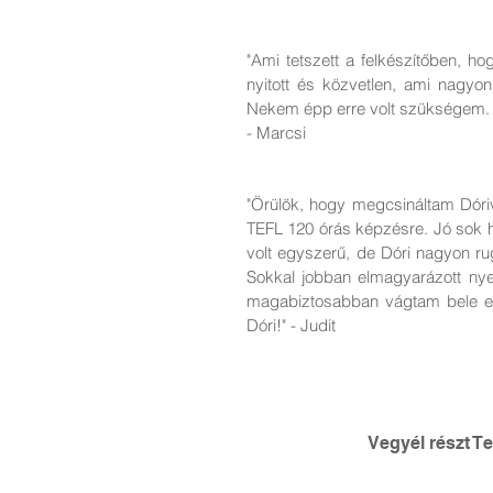
"Ami tetszett a felkészítőben, h
nyitott és közvetlen, ami nagyo
Nekem épp erre volt szükségem. 
- Marcsi
"Örülök, hogy megcsináltam Dóriva
TEFL 120 órás képzésre. Jó sok h
volt egyszerű, de Dóri nagyon rug
Sokkal jobban elmagyarázott nyel
magabiztosabban vágtam bele eb
Dóri!"
- Judit
Vegyél részt T