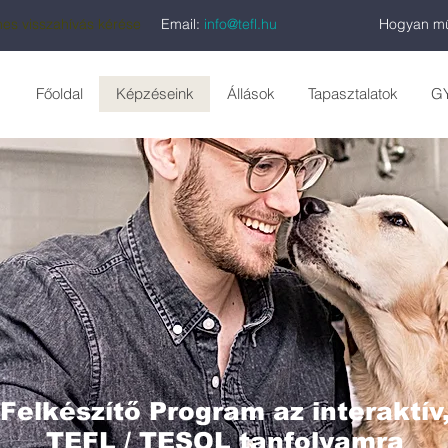
es visszahívás kérése
Email:
info@tefl.hu
Hogyan mű
Főoldal
Képzéseink
Állások
Tapasztalatok
G
 Felkészítő Program az interaktív,
TEFL / TESOL tanfolyamra