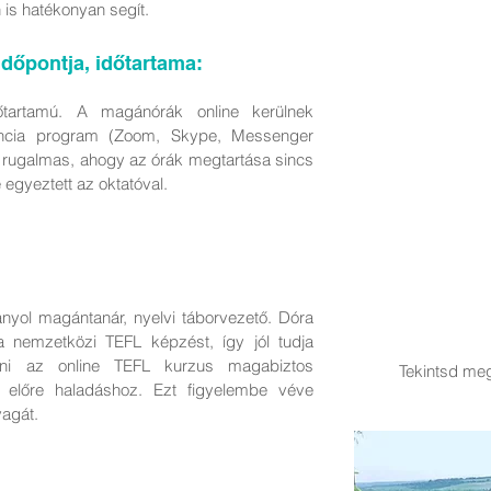
 is hatékonyan segít.
időpontja, időtartama:
őtartamú. A magánórák online kerülnek
rencia program (Zoom, Skype, Messenger
s rugalmas, ahogy az órák megtartása sincs
e egyeztett az oktatóval.
anyol magántanár, nyelvi táborvezető. Dóra
a nemzetközi TEFL képzést, így jól tudja
ezni az online TEFL kurzus magabiztos
Tekintsd meg
i előre haladáshoz. Ezt figyelembe véve
yagát.