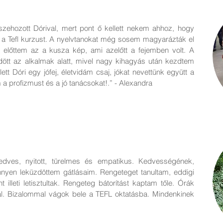
zehozott Dórival, mert pont ő kellett nekem ahhoz, hogy
a Tefl kurzust. A nyelvtanokat még sosem magyarázták el
ult előttem az a kusza kép, ami azelőtt a fejemben volt. A
dött az alkalmak alatt, mivel nagy kihagyás után kezdtem
tt Dóri egy jófej, életvidám csaj, jókat nevettünk együtt a
 a profizmust és a jó tanácsokat!.” - Alexandra
dves, nyitott, türelmes és empatikus. Kedvességének,
yen leküzdöttem gátlásaim. Rengeteget tanultam, eddigi
illeti letisztultak. Rengeteg bátorítást kaptam tőle. Órák
tal. Bizalommal vágok bele a TEFL oktatásba. Mindenkinek