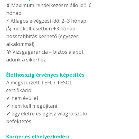
⏳ Maximum rendelkezésre álló idő: 6
hónap
⚡ Átlagos elvégzési idő: 2–3 hónap
📩 indokolt esetben +3 hónap
hosszabbítás kérhető (egyszeri
alkalommal)
🎯 Vizsgagarancia – biztos alapot
adunk a sikerhez
Élethosszig érvényes képesítés
A megszerzett TEFL / TESOL
certifikáció:
✔ nem évül el
✔ nem kell megújítani
✔ egy életre és egész világra szóló
befektetés
Karrier és elhelyezkedési