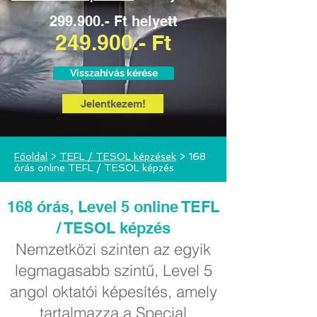
299.900.- Ft helyett
249.900.- Ft
Visszahívás kérése
Jelentkezem!
Főoldal
>
TEFL / TESOL képzések
> 168
órás online TEFL / TESOL képzés
168 órás, Level 5 online TEFL
/ TESOL képzés
Nemzetközi szinten az egyik
legmagasabb szintű, Level 5
angol oktatói képesítés, amely
tartalmazza a Special