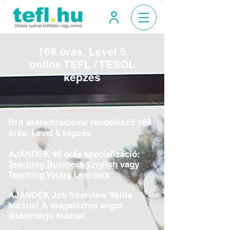
168 órás, Level 5
online TEFL / TESOL
képzés
Kiváló Minőség
Brit akkreditációval rendelkező 168
órás, Level 5 képzés
AJÁNDÉK 40 órás specializáció:
Teaching Business English
vagy
Teaching Young Learners
AJÁNDÉK Job Interview Skills
kurzus! A magabiztos angol
állásinterjú kulcsa!