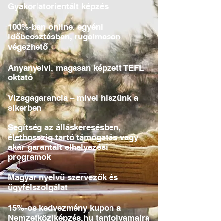
Gyakorlatorientált képzés
100%-ban online, egyéni
időbeosztásban, rugalmasan
végezhető
Anyanyelvi, magasan képzett TEFL
oktató
Vizsgagarancia – mivel hiszünk a
sikerben
Segítség az álláskeresésben,
élethosszig tartó támogatás vagy
akár garantált elhelyezési
programok
​Magyar nyelvű szervezők és
ügyfélszolgálat
​15%-os kedvezmény kupon a
Nemzetköziképzés.hu
tanfolyamaira