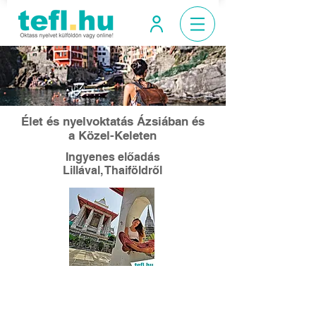
Élet és nyelvoktatás Ázsiában és
a Közel-Keleten
Ingyenes előadás
Lillával, Thaiföldről
Előadás időpontja:
2023.12.16
-án, 13 órától