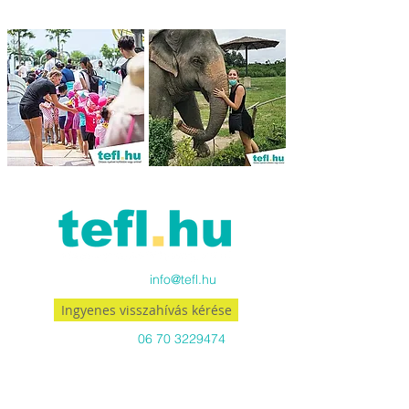
Küldj emailt:
info@tefl.hu
Ingyenes visszahívás kérése
Hívj minket:
06 70 3229474
Viber-en és WhatsApp-on is
06703229474