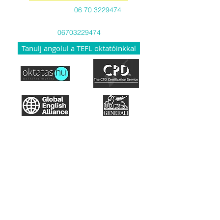
Hívj minket:
06 70 3229474
Viber-en és WhatsApp-on is
06703229474
Tanulj angolul a TEFL oktatóinkkal
Hozzáférés a tananyaghoz
Hogyan működik a TEFL?
Akkreditáció
Misszió