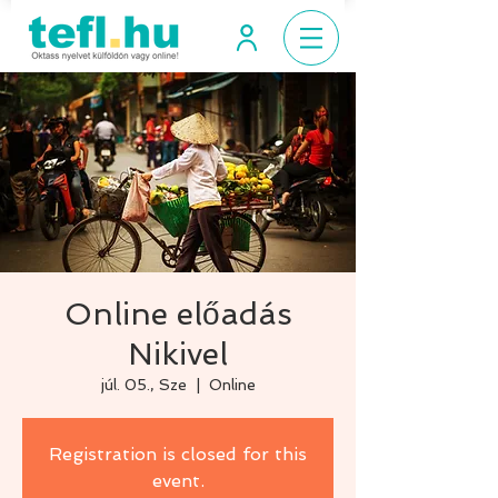
Online előadás
Nikivel
júl. 05., Sze
  |  
Online
Registration is closed for this
event.