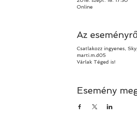
2018. szept. 18. 17:30
Online
Az eseményrő
Csatlakozz ingyenes, Sk
marti.m.d05
Várlak Téged is!
Esemény meg