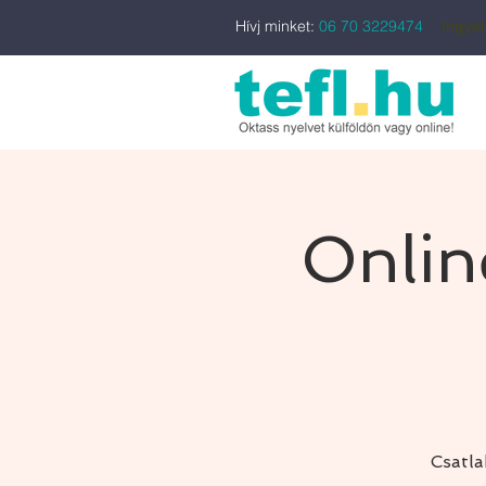
Hívj minket:
06 70 3229474
Ingyen
Onlin
Csatl