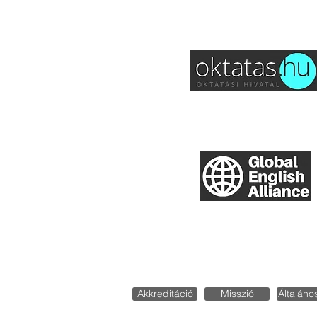
TEFL International G
Akkreditáció
Misszió
Általáno