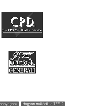
den jog fenntartva!
ananyaghoz
Hogyan működik a TEFL?