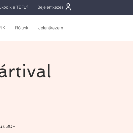
ködik a TEFL?
Bejelentkezés
YIK
Rólunk
Jelentkezem
rtival
us 30-