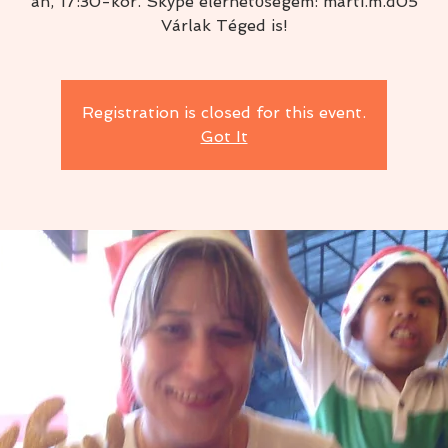
án, 17:30-kor. Skype elérhetőségem: marti.m.d05
Várlak Téged is!
Registration is closed for this event.
Got It