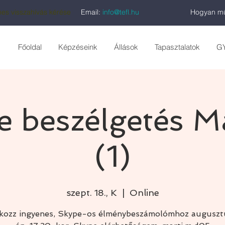
es visszahívás kérése
Email:
info@tefl.hu
Hogyan mű
Főoldal
Képzéseink
Állások
Tapasztalatok
G
e beszélgetés Má
(1)
szept. 18., K
  |  
Online
akozz ingyenes, Skype-os élménybeszámolómhoz auguszt