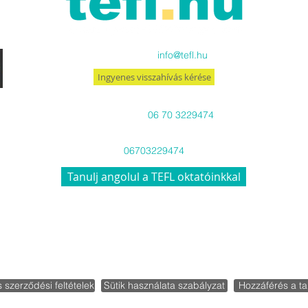
Küldj emailt:
info@tefl.hu
Ingyenes visszahívás kérése
Hívj minket:
06 70 3229474
Viber-en és WhatsApp-on is
06703229474
Tanulj angolul a TEFL oktatóinkkal
roup Oktatási, Szolgáltató és Kereskedelmi Kft. copyright © 2026. Min
Felnőttképzési nyilvántartási szám B/2022/001497
s szerződési feltételek
Sütik használata szabályzat
Hozzáférés a t