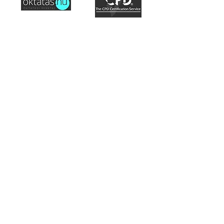
Hozzáférés a tananyaghoz
Hogyan működik a TEFL?
Akkreditáció
Misszió
Általános szerződési feltételek
Sütik használata szabályzat
TEFL International Group Oktatási,