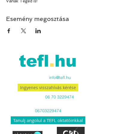
Várlak Téged is!
Esemény megosztása
Küldj emailt:
info@tefl.hu
Ingyenes visszahívás kérése
Hívj minket:
06 70 3229474
Viber-en és WhatsApp-on is
06703229474
Tanulj angolul a TEFL oktatóinkkal