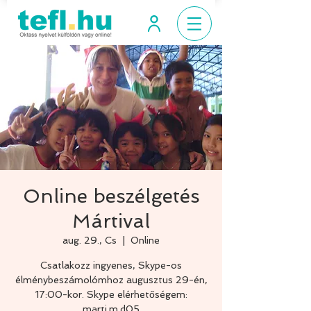
Online beszélgetés
Mártival
aug. 29., Cs
  |  
Online
Csatlakozz ingyenes, Skype-os
élménybeszámolómhoz augusztus 29-én,
17:00-kor. Skype elérhetőségem:
marti.m.d05