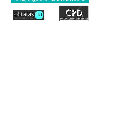
Hozzáférés a tananyaghoz
Hogyan működik a TEFL?
Akkreditáció
Misszió
Általános szerződési feltételek
Sütik használata szabályzat