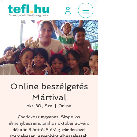
Online beszélgetés
Mártival
okt. 30., Sze
  |  
Online
Csatlakozz ingyenes, Skype-os
élménybeszámolómhoz október 30-án,
délután 3 órától 5 óráig. Mindenkivel
személyesen, egyenként elbeszélgetek.