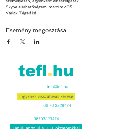
személyesen, egyenként elbeszélgetek. 
Skype elérhetőségem: marti.m.d05
Várlak Téged is!
Esemény megosztása
Küldj emailt:
info@tefl.hu
Ingyenes visszahívás kérése
Hívj minket:
06 70 3229474
Viber-en és WhatsApp-on is
06703229474
Tanulj angolul a TEFL oktatóinkkal