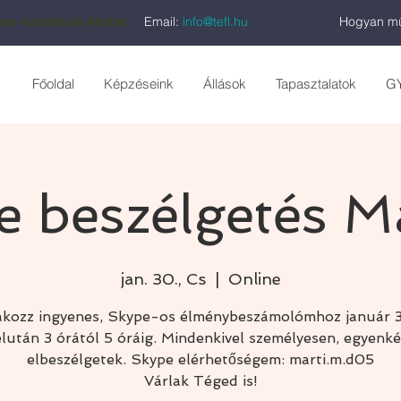
es visszahívás kérése
Email:
info@tefl.hu
Hogyan mű
Főoldal
Képzéseink
Állások
Tapasztalatok
G
e beszélgetés Má
jan. 30., Cs
  |  
Online
akozz ingyenes, Skype-os élménybeszámolómhoz január 
lután 3 órától 5 óráig. Mindenkivel személyesen, egyenk
elbeszélgetek. Skype elérhetőségem: marti.m.d05
Várlak Téged is!