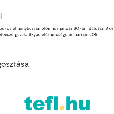
l
ype-os élménybeszámolómhoz január 30-án, délután 3 órát
elbeszélgetek. Skype elérhetőségem: marti.m.d05
osztása