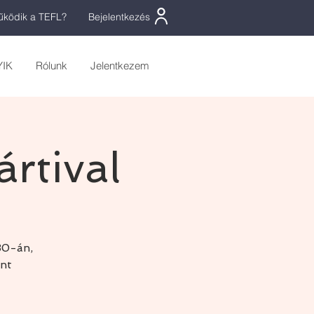
ködik a TEFL?
Bejelentkezés
YIK
Rólunk
Jelentkezem
rtival
30-án,
ént