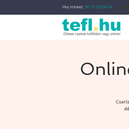
Hívj minket:
06 70 3229474
Ingyen
Onlin
Csatl
dé