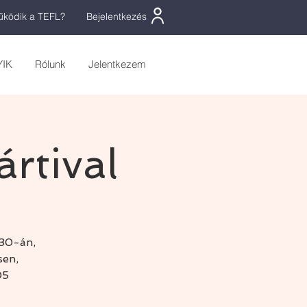
ködik a TEFL?
Bejelentkezés
YIK
Rólunk
Jelentkezem
rtival
 30-án,
sen,
05