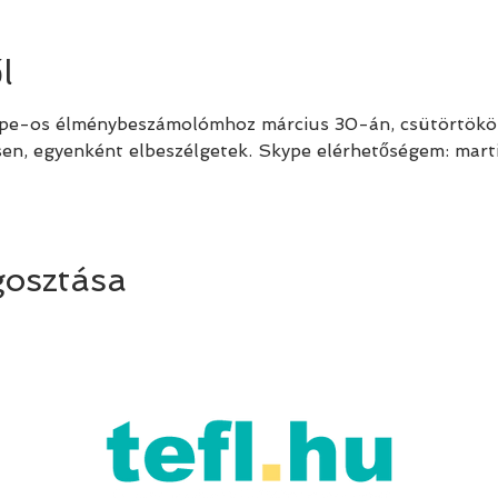
l
ype-os élménybeszámolómhoz március 30-án, csütörtökön
sen, egyenként elbeszélgetek. Skype elérhetőségem: mart
osztása