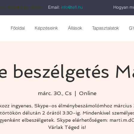
es visszahívás kérése
Email:
info@tefl.hu
Hogyan mű
Főoldal
Képzéseink
Állások
Tapasztalatok
G
e beszélgetés Má
márc. 30., Cs
  |  
Online
kozz ingyenes, Skype-os élménybeszámolómhoz március
törtökön délután 2 órától 3:30-ig. Mindenkivel személye
gyenként elbeszélgetek. Skype elérhetőségem: marti.m.d
Várlak Téged is!