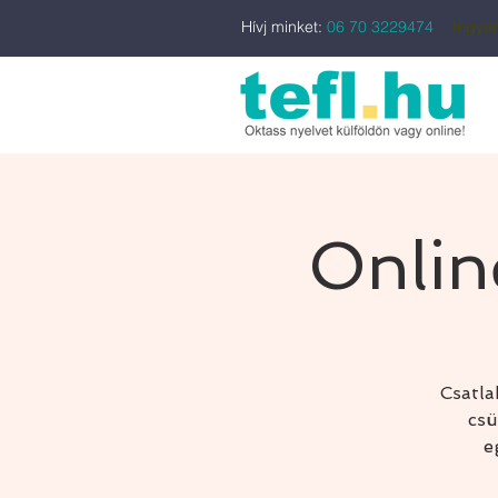
Hívj minket:
06 70 3229474
Ingyen
Onlin
Csatla
csü
e