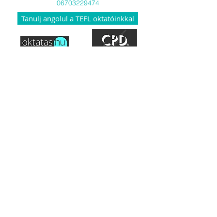
06703229474
Tanulj angolul a TEFL oktatóinkkal
Hozzáférés a tananyaghoz
Hogyan működik a TEFL?
Akkreditáció
Misszió
Általános szerződési feltételek