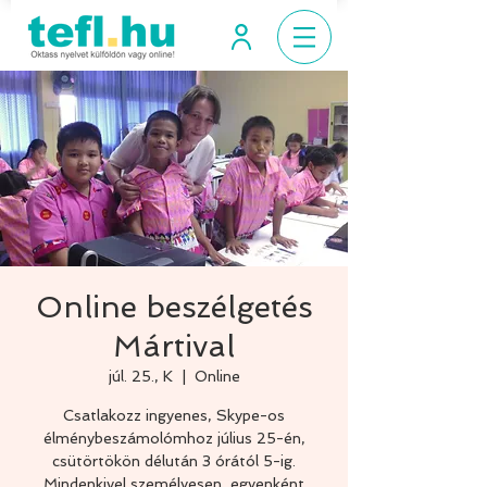
Online beszélgetés
Mártival
júl. 25., K
  |  
Online
Csatlakozz ingyenes, Skype-os
élménybeszámolómhoz július 25-én,
csütörtökön délután 3 órától 5-ig.
Mindenkivel személyesen, egyenként