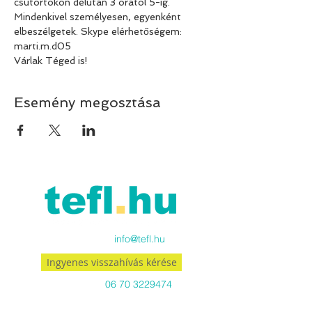
csütörtökön délután 3 órától 5-ig. 
Mindenkivel személyesen, egyenként 
elbeszélgetek. Skype elérhetőségem: 
marti.m.d05
Várlak Téged is!
Esemény megosztása
Küldj emailt:
info@tefl.hu
Ingyenes visszahívás kérése
Hívj minket:
06 70 3229474
Viber-en és WhatsApp-on is