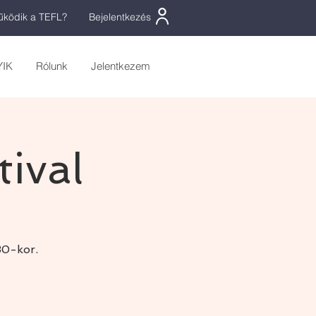
ködik a TEFL?
Bejelentkezés
YIK
Rólunk
Jelentkezem
ival
30-kor.