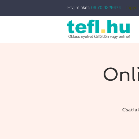
Hívj minket:
06 70 3229474
Ingyen
Onl
Csatla