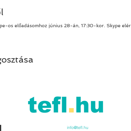
l
ype-os előadásomhoz június 28-án, 17:30-kor. Skype elé
osztása
Küldj emailt:
info@tefl.hu