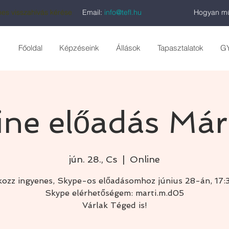
es visszahívás kérése
Email:
info@tefl.hu
Hogyan mű
Főoldal
Képzéseink
Állások
Tapasztalatok
G
ine előadás Márt
jún. 28., Cs
  |  
Online
kozz ingyenes, Skype-os előadásomhoz június 28-án, 17:
Skype elérhetőségem: marti.m.d05
Várlak Téged is!