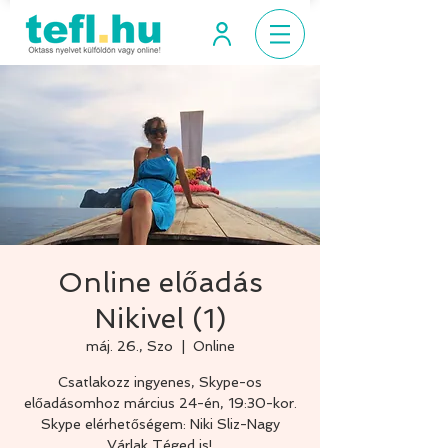
Online előadás
Nikivel (1)
máj. 26., Szo
  |  
Online
Csatlakozz ingyenes, Skype-os
előadásomhoz március 24-én, 19:30-kor.
Skype elérhetőségem: Niki Sliz-Nagy
Várlak Téged is!