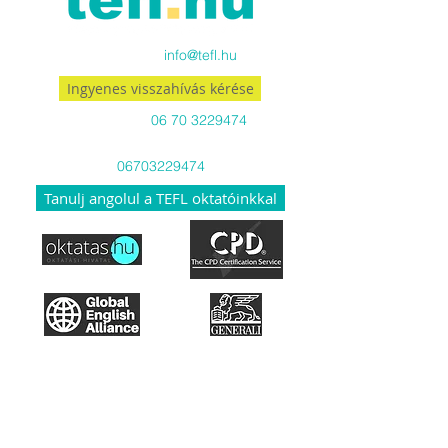
Küldj emailt:
info@tefl.hu
Ingyenes visszahívás kérése
Hívj minket:
06 70 3229474
Viber-en és WhatsApp-on is
06703229474
Tanulj angolul a TEFL oktatóinkkal
Hozzáférés a tananyaghoz
Hogyan működik a TEFL?