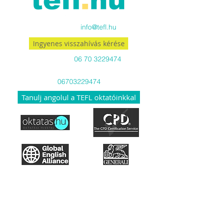
Küldj emailt:
info@tefl.hu
Ingyenes visszahívás kérése
Hívj minket:
06 70 3229474
Viber-en és WhatsApp-on is
06703229474
Tanulj angolul a TEFL oktatóinkkal
Hozzáférés a tananyaghoz
Hogyan működik a TEFL?