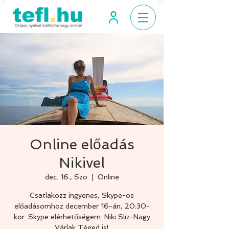
Online előadás
Nikivel
dec. 16., Szo
  |  
Online
Csatlakozz ingyenes, Skype-os
előadásomhoz december 16-án, 20:30-
kor. Skype elérhetőségem: Niki Sliz-Nagy
Várlak Téged is!