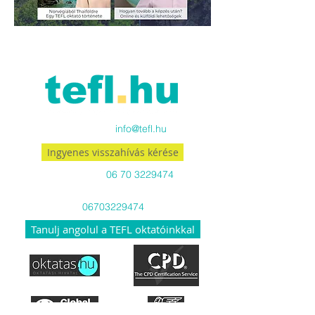
Küldj emailt:
info@tefl.hu
Ingyenes visszahívás kérése
Hívj minket:
06 70 3229474
Viber-en és WhatsApp-on is
06703229474
Tanulj angolul a TEFL oktatóinkkal