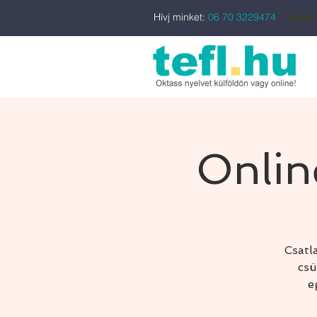
Hívj minket:
06 70 3229474
Ingyen
Onlin
Csatl
csü
e