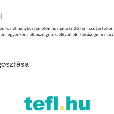
l
ype-os élménybeszámolómhoz január 26-án, csütörtökön 
sen, egyenként elbeszélgetek. Skype elérhetőségem: mart
osztása