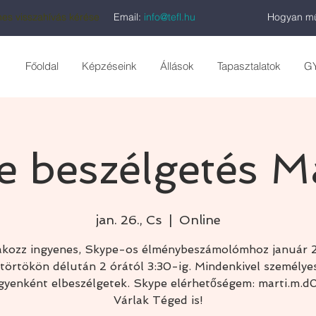
es visszahívás kérése
Email:
info@tefl.hu
Hogyan mű
Főoldal
Képzéseink
Állások
Tapasztalatok
G
e beszélgetés Má
jan. 26., Cs
  |  
Online
akozz ingyenes, Skype-os élménybeszámolómhoz január 
törtökön délután 2 órától 3:30-ig. Mindenkivel személye
gyenként elbeszélgetek. Skype elérhetőségem: marti.m.d
Várlak Téged is!