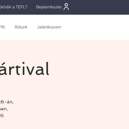
ködik a TEFL?
Bejelentkezés
YIK
Rólunk
Jelentkezem
rtival
26-án,
sen,
05