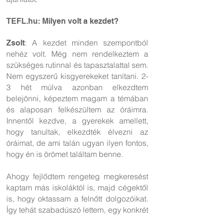
TEFL.hu: Milyen volt a kezdet?
: A kezdet minden szempontból
Zsolt
nehéz volt. Még nem rendelkeztem a
szükséges rutinnal és tapasztalattal sem.
Nem egyszerű kisgyerekeket tanítani. 2-
3 hét múlva azonban elkezdtem
belejönni, képeztem magam a témában
és alaposan felkészültem az óráimra.
Innentől kezdve, a gyerekek amellett,
hogy tanultak, elkezdték élvezni az
óráimat, de ami talán ugyan ilyen fontos,
hogy én is örömet találtam benne.
Ahogy fejlődtem rengeteg megkeresést
kaptam más iskoláktól is, majd cégektől
is, hogy oktassam a felnőtt dolgozóikat.
Így tehát szabadúszó lettem, egy konkrét