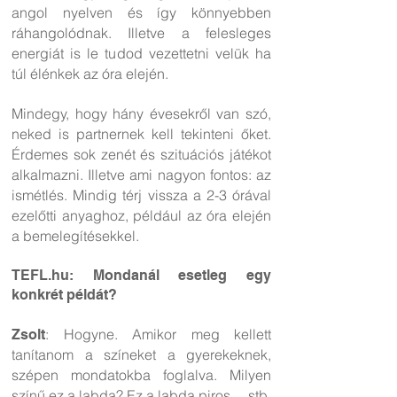
angol nyelven és így könnyebben
ráhangolódnak. Illetve a felesleges
energiát is le tudod vezettetni velük ha
túl élénkek az óra elején.
Mindegy, hogy hány évesekről van szó,
neked is partnernek kell tekinteni őket.
Érdemes sok zenét és szituációs játékot
alkalmazni. Illetve ami nagyon fontos: az
ismétlés. Mindig térj vissza a 2-3 órával
ezelőtti anyaghoz, például az óra elején
a bemelegítésekkel.
TEFL.hu: Mondanál esetleg egy
konkrét példát?
: Hogyne. Amikor meg kellett
Zsolt
tanítanom a színeket a gyerekeknek,
szépen mondatokba foglalva. Milyen
színű ez a labda? Ez a labda piros… stb.