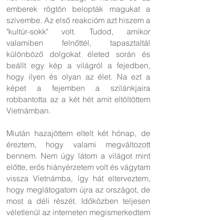
emberek rögtön belopták magukat a
szívembe. Az első reakcióm azt hiszem a
"kultúr-sokk" volt. Tudod, amikor
valamiben felnőttél, tapasztaltál
különböző dolgokat életed során és
beállt egy kép a világról a fejedben,
hogy ilyen és olyan az élet. Na ezt a
képet a fejemben a szilánkjaira
robbantotta az a két hét amit eltöltöttem
Vietnámban.
Miután hazajöttem eltelt két hónap, de
éreztem, hogy valami megváltozott
bennem. Nem úgy látom a világot mint
előtte, erős hiányérzetem volt és vágytam
vissza Vietnámba, így hát elterveztem,
hogy meglátogatom újra az országot, de
most a déli részét. Időközben teljesen
véletlenül az interneten megismerkedtem