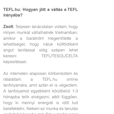
TEFL.hu: Hogyan jött a váltás a TEFL
irányába?
: Teljesen tanácstalan voltam, hogy
Zsolt
milyen munkát vállalhatnék Vietnamban,
amikor a barátnőm megemlítette a
lehetőséget, hogy náluk külföldiként
angol tanítással elég szépen lehet
keresni TEFL/TESOL/CELTA
képesítéssel.
Az interneten alaposan körbenéztem és
rátaláltam a TEFL.hu online
tanfolyamára, amit aztán el is végeztem.
A tanfolyamot egyébként körülbelül 1-3
hónapba telik elvégezni, attól függően,
hogy ki mennyi energiát is időt tud
belefektetni. Nekem ez munka és tanulás