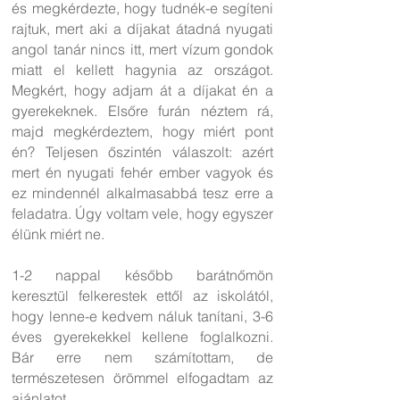
és megkérdezte, hogy tudnék-e segíteni
rajtuk, mert aki a díjakat átadná nyugati
angol tanár nincs itt, mert vízum gondok
miatt el kellett hagynia az országot.
Megkért, hogy adjam át a díjakat én a
gyerekeknek. Elsőre furán néztem rá,
majd megkérdeztem, hogy miért pont
én? Teljesen őszintén válaszolt: azért
mert én nyugati fehér ember vagyok és
ez mindennél alkalmasabbá tesz erre a
feladatra. Úgy voltam vele, hogy egyszer
élünk miért ne.
1-2 nappal később barátnőmön
keresztül felkerestek ettől az iskolától,
hogy lenne-e kedvem náluk tanítani, 3-6
éves gyerekekkel kellene foglalkozni.
Bár erre nem számítottam, de
természetesen örömmel elfogadtam az
ajánlatot.