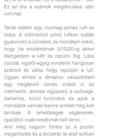
Ez az óra a számok megtanulása után
volt már.
Tehát vettem egy csomag színes lufit az
órára. A különböző színű lufikon tudták
gyakorolni a színeket, és mondtam nekik,
hogy ha elszámolnak 5/10/20-ig akkor
elengedem a lufit és repülni fog. Láss
csodát, egytől-egyig mindenki hangosan
számolt és várta, hogy repüljön a lufi.
Ugyan ehhez a témához választottam
egy megfelelő zenés videót is az
internetről, aminek egyszerű a szövege,
dallamos, kicsit bolondos és azok a
mondatok vannak benne amiket meg kell
tanítsak. A lehetőségek végtelenek,
igazából csak kreatívnak kell lenni.
Ami még nagyon fontos az a pozitív
megerősítés és a dicséret, te első sorban