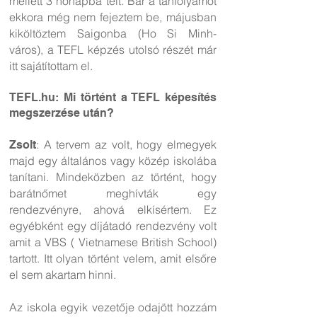
mellett 3 hónapba telt. Bár a tanfolyamot
ekkora még nem fejeztem be, májusban
kiköltöztem Saigonba (Ho Si Minh-
város), a TEFL képzés utolsó részét már
itt sajátítottam el.
TEFL.hu: Mi történt a TEFL képesítés
megszerzése után?
: A tervem az volt, hogy elmegyek
Zsolt
majd egy általános vagy közép iskolába
tanítani. Mindeközben az történt, hogy
barátnőmet meghívták egy
rendezvényre, ahová elkísértem. Ez
egyébként egy díjátadó rendezvény volt
amit a VBS ( Vietnamese British School)
tartott. Itt olyan történt velem, amit elsőre
el sem akartam hinni.
Az iskola egyik vezetője odajött hozzám