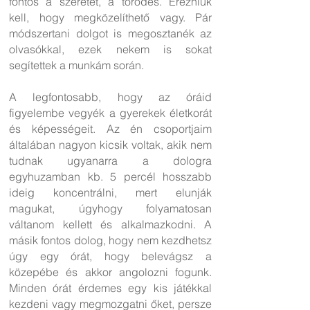
fontos a szeretet, a törődés. Érezniük
kell, hogy megközelíthető vagy. Pár
módszertani dolgot is megosztanék az
olvasókkal, ezek nekem is sokat
segítettek a munkám során.
A legfontosabb, hogy az óráid
figyelembe vegyék a gyerekek életkorát
és képességeit. Az én csoportjaim
általában nagyon kicsik voltak, akik nem
tudnak ugyanarra a dologra
egyhuzamban kb. 5 percél hosszabb
ideig koncentrálni, mert elunják
magukat, úgyhogy folyamatosan
váltanom kellett és alkalmazkodni. A
másik fontos dolog, hogy nem kezdhetsz
úgy egy órát, hogy belevágsz a
közepébe és akkor angolozni fogunk.
Minden órát érdemes egy kis játékkal
kezdeni vagy megmozgatni őket, persze