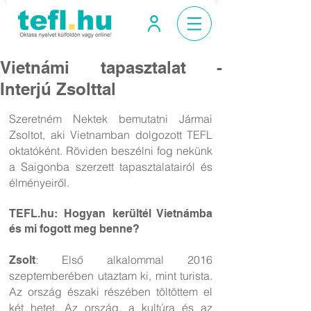
Vietnámi tapasztalat
-
Interjú Zsolttal
Szeretném Nektek bemutatni Jármai
Zsoltot, aki Vietnamban dolgozott TEFL
oktatóként. Röviden beszélni fog nekünk
a Saigonba szerzett tapasztalatairól és
élményeiről.
TEFL.hu: Hogyan kerültél Vietnámba
és mi fogott meg benne?
: Első alkalommal 2016
Zsolt
szeptemberében utaztam ki, mint turista.
Az ország északi részében töltöttem el
két hetet. Az ország, a kultúra és az