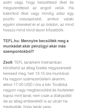
azért vagy, hogy beszéltesd őket és
megszerettesd az angolt velük. Ha
bátorítod őket vagy mindig adsz egy
pozitív visszajelzést, amikor valaki
egyéni sikereket ér el az órádon, az mind
hosszú mind rövid távon kifizetődik.
TEFL.hu: Mennyire becsülték meg a
munkádat akár pénzügyi akár más
szempontokból?
: TEFL tanárként Vietnámban
Zsolt
körülbelül az átlag fizetés négyszeresét
keresed meg, heti 13-15 óra munkával.
Ha nagyon számszerűsíteni akarom,
akkor 17-20 USD / óra a bér. Továbbá
nagyon nagy megbecsülést és tiszteletet
kapsz mint tanár, nem csak a diákjaidtól
de az átlag emberektől is az utcán ha
megtudják, hogy tanár vagy.