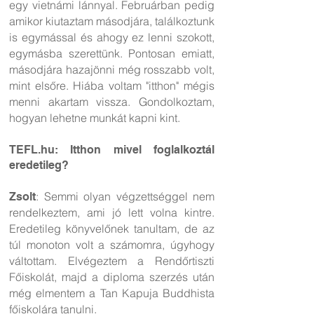
egy vietnámi lánnyal. Februárban pedig
amikor kiutaztam másodjára, találkoztunk
is egymással és ahogy ez lenni szokott,
egymásba szerettünk. Pontosan emiatt,
másodjára hazajönni még rosszabb volt,
mint elsőre. Hiába voltam "itthon" mégis
menni akartam vissza. Gondolkoztam,
hogyan lehetne munkát kapni kint.
TEFL.hu: Itthon mivel foglalkoztál
eredetileg?
: Semmi olyan végzettséggel nem
Zsolt
rendelkeztem, ami jó lett volna kintre.
Eredetileg könyvelőnek tanultam, de az
túl monoton volt a számomra, úgyhogy
váltottam. Elvégeztem a Rendőrtiszti
Főiskolát, majd a diploma szerzés után
még elmentem a Tan Kapuja Buddhista
főiskolára tanulni.