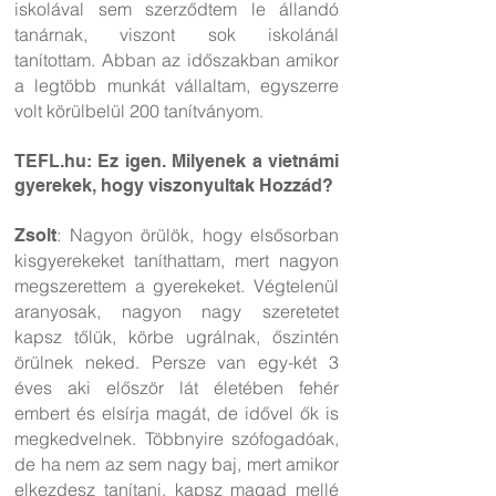
iskolával sem szerződtem le állandó
tanárnak, viszont sok iskolánál
tanítottam. Abban az időszakban amikor
a legtöbb munkát vállaltam, egyszerre
volt körülbelül 200 tanítványom.
TEFL.hu: Ez igen. Milyenek a vietnámi
gyerekek, hogy viszonyultak Hozzád?
: Nagyon örülök, hogy elsősorban
Zsolt
kisgyerekeket taníthattam, mert nagyon
megszerettem a gyerekeket. Végtelenül
aranyosak, nagyon nagy szeretetet
kapsz tőlük, körbe ugrálnak, őszintén
örülnek neked. Persze van egy-két 3
éves aki először lát életében fehér
embert és elsírja magát, de idővel ők is
megkedvelnek. Többnyire szófogadóak,
de ha nem az sem nagy baj, mert amikor
elkezdesz tanítani, kapsz magad mellé