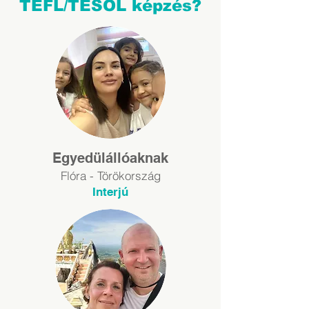
TEFL/TESOL képzés?
Egyedülállóaknak
Flóra - Törökorsz
ág
Interj
ú