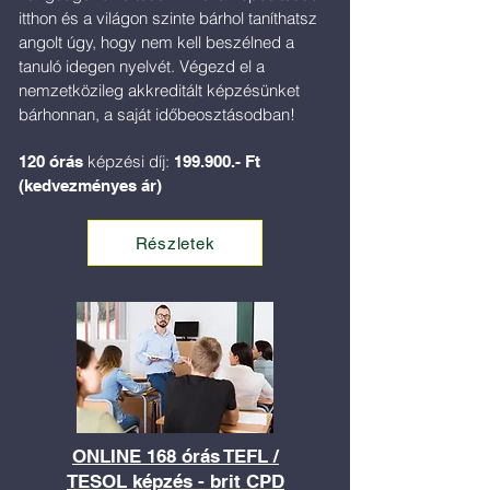
itthon és a világon szinte bárhol taníthatsz
angolt úgy, hogy nem kell beszélned a
tanuló idegen nyelvét. Végezd el a
nemzetközileg akkreditált képzésünket
bárhonnan, a saját időbeosztásodban!
képzési díj:
120 órás
199.900.- Ft
(kedvezményes ár)
Részletek
ONLINE 168 órás TEFL /
TESOL képzés - brit CPD