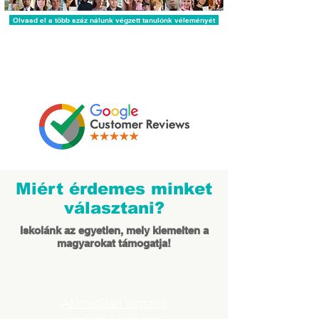
Olvasd el a több száz nálunk végzett tanulónk véleményét
Miért érdemes minket
választani?
Iskolánk az egyetlen, mely kiemelten a
magyarokat támogatja!
Akkreditált képzés