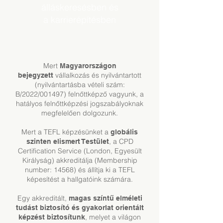
álláskeresésben és
a karrierépítésben
Mert
Magyarországon
vállalkozás és nyilvántartott
bejegyzett
(nyilvántartásba vételi szám:
B/2022/001497) felnőttképző vagyunk, a
hatályos felnőttképzési jogszabályoknak
megfelelően dolgozunk.
Mert a TEFL képzésünket a
globális
, a CPD
szinten elismert Testület
Certification Service (London, Egyesült
Királyság) akkreditálja (Membership
number: 14568) és állítja ki a TEFL
képesítést a hallgatóink számára.
Egy akkreditált,
magas színtű elméleti
tudást biztosító és gyakorlat orientált
, melyet a világon
képzést biztosítunk