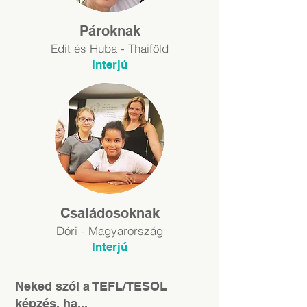
Pároknak
Edit és Huba - Thaiföld
Inter
jú
Családosoknak
Dóri - Magyarország
Interjú
Neked szól a TEFL/TESOL
képzés, ha...