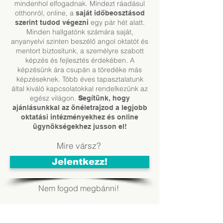
mindenhol elfogadnak. Mindezt ráadásul
otthonról, online, a
saját időbeosztásod
egy pár hét alatt.
szerint tudod végezni
Minden hallgatónk számára saját,
anyanyelvi szinten beszélő angol oktatót és
mentort biztosítunk, a személyre szabott
képzés és fejlesztés érdekében. A
képzésünk ára csupán a töredéke más
képzéseknek. Több éves tapasztalatunk
által kiváló kapcsolatokkal rendelkezünk az
egész világon.
S
egítünk, hogy
ajánlásunkkal az önéletrajzod a legjobb
oktatási intézményekhez és online
ügynökségekhez jusson el!
Mire vársz?
Jelentkezz!
Nem fogod megbánni!