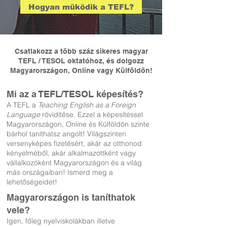
Hogyan működik a TEFL?
Csatlakozz a több száz sikeres magyar
TEFL / TESOL oktatóhoz, és dolgozz
Magyarországon, Online vagy Külföldön!
Mi az a TEFL/TESOL képesítés?
A TEFL a
Teaching English as a Foreign
Language
rövidítése. Ezzel a képesítéssel
Magyarországon, Online és Külföldön szinte
bárhol taníthatsz angolt! Világszinten
versenyképes fizetésért, akár az otthonod
kényelméből, akár alkalmazottként vagy
vállalkozóként Magyarországon és a világ
más országaiban! Ismerd meg a
lehetőségeidet!
Magyarországon is taníth
atok
vele?
Igen, főleg nyelviskolákba
n illetve