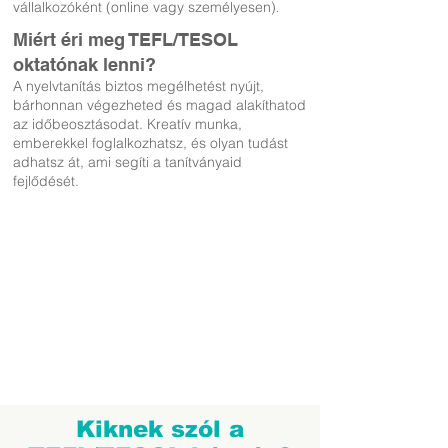
vállalkozóként (online vag
y személyesen)
.
Miért éri meg TEFL/TESOL
oktatónak lenni?
A nyelvtanítás biztos megélhetést nyújt
,
bárhonnan végezheted és magad alakíthatod
az időbeosztásodat. Kreatív munka,
emberekkel foglalkozhatsz, és olyan tudást
adhatsz át, ami segíti a tanítványaid
fejlődését.
Kiknek szól a