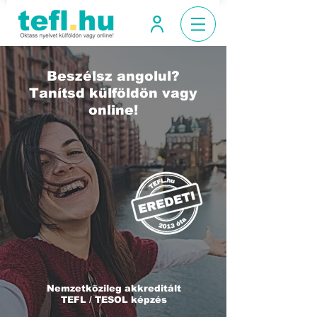
Beszélsz angolul?
Tanítsd külföldön vagy
online!
Nemzetközileg akkreditált
TEFL / TESOL képzés